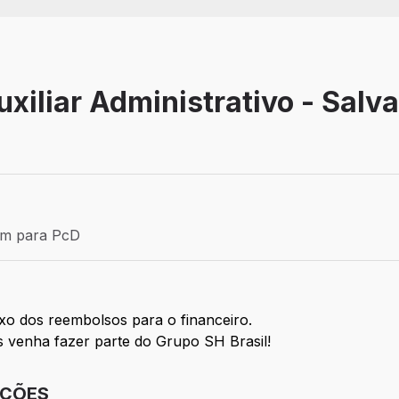
xiliar Administrativo - Salv
 Aprendiz
ém para PcD
para PcD
uxo dos reembolsos para o financeiro.
es venha fazer parte do Grupo SH Brasil!
IÇÕES