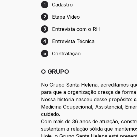
Cadastro
1
Etapa 1: Cadastro
Etapa Vídeo
2
Etapa 2: Etapa Vídeo
Entrevista com o RH
3
Etapa 3: Entrevista com o RH
Entrevista Técnica
4
Etapa 4: Entrevista Técnica
Contratação
5
Etapa 5: Contratação
O GRUPO
No Grupo Santa Helena, acreditamos que 
para que a organização cresça de forma 
Nossa história nasceu desse propósito:
c
Medicina Ocupacional, Assistencial, Eme
cuidado.
Com mais de 36 anos de atuação, constr
sustentam a relação sólida que mantemos
Hoje, o Grupo Santa Helena está present