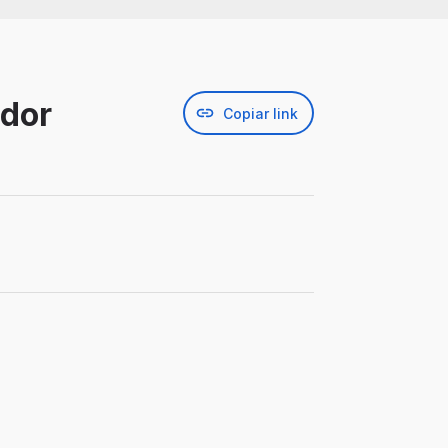
ador
Copiar link