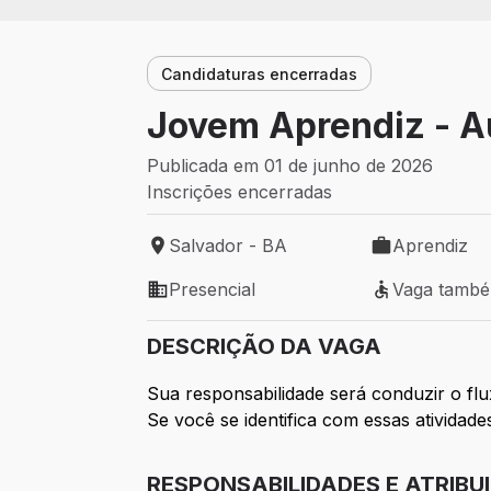
Candidaturas encerradas
Jovem Aprendiz - Au
Publicada em 01 de junho de 2026
Inscrições encerradas
Salvador - BA
Aprendiz
Local de trabalho: Salvador - BA
Tipo de vaga:
Presencial
Vaga tamb
Modelo de trabalho: Presencial
Vaga também 
DESCRIÇÃO DA VAGA
Sua responsabilidade será conduzir o fl
Se você se identifica com essas atividad
RESPONSABILIDADES E ATRIBU